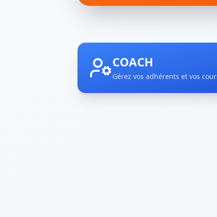
COACH
Gérez vos adhérents et vos cour