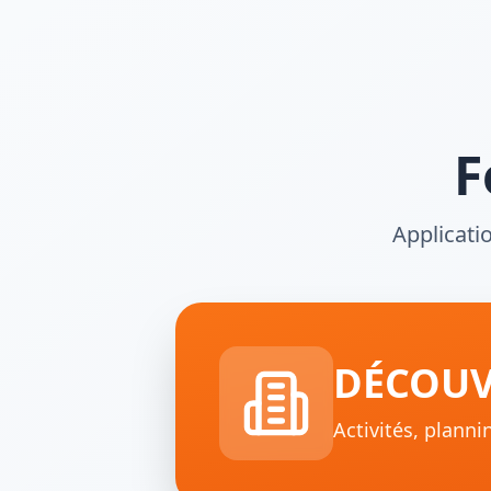
F
Applicati
DÉCOUV
Activités, plann