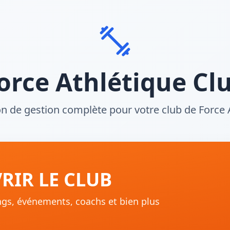
orce Athlétique Cl
on de gestion complète pour votre club de Force 
RIR LE CLUB
ings, événements, coachs et bien plus